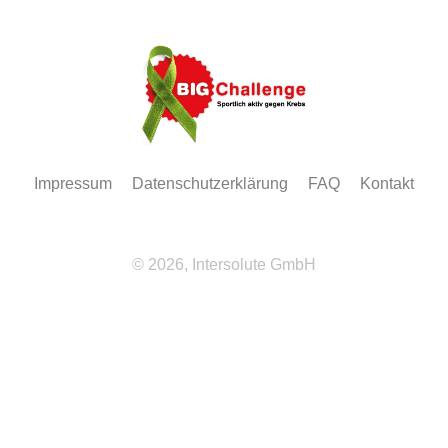
Impressum
Datenschutzerklärung
FAQ
Kontakt
© 2026, Intersolute GmbH
Wir
verwenden
auf
unserer
Website