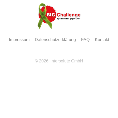
Impressum
Datenschutzerklärung
FAQ
Kontakt
© 2026, Intersolute GmbH
Wir
verwenden
auf
unserer
Website
technisch
notwendige