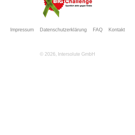
Impressum
Datenschutzerklärung
FAQ
Kontakt
© 2026, Intersolute GmbH
Wir
verwenden
auf
unserer
Website
technisch
notwendige
Cookies,
um