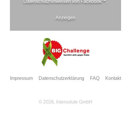
Datenschutzhinweisen von
Facebook™
.
Anzeigen
Impressum
Datenschutzerklärung
FAQ
Kontakt
© 2026, Intersolute GmbH
Wir
verwenden