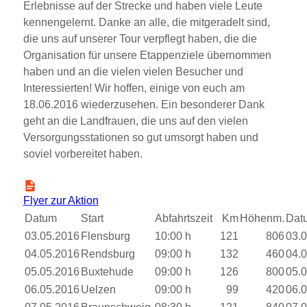
Erlebnisse auf der Strecke und haben viele Leute
kennengelernt. Danke an alle, die mitgeradelt sind,
die uns auf unserer Tour verpflegt haben, die die
Organisation für unsere Etappenziele übernommen
haben und an die vielen vielen Besucher und
Interessierten! Wir hoffen, einige von euch am
18.06.2016 wiederzusehen. Ein besonderer Dank
geht an die Landfrauen, die uns auf den vielen
Versorgungsstationen so gut umsorgt haben und
soviel vorbereitet haben.
Flyer zur Aktion
Datum
Start
Abfahrtszeit
Km
Höhenm.
Dat
03.05.2016
Flensburg
10:00 h
121
806
03.
04.05.2016
Rendsburg
09:00 h
132
460
04.
05.05.2016
Buxtehude
09:00 h
126
800
05.
06.05.2016
Uelzen
09:00 h
99
420
06.