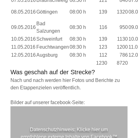
07.05.2016
Braunschweig
08:30 h
121
840
07.
08.05.2016
Göttingen
08:00 h
139
1320
08.
Bad
09.05.2016
08:30 h
116
950
09.
Salzungen
10.05.2016
Schweinfurt
08:30 h
139
1130
10.
11.05.2016
Feuchtwangen
08:30 h
123
1200
11.
12.05.2016
Augsburg
08:30 h
112
786
12.
1230
8720
Was geschah auf der Strecke?
Nach und nach werden hier Fotos und Berichte zu
den Etappenzielen veröffentlich.
Bilder auf unserer facebook-Seite:
Datenschutzhinweis:
Klicke hier um
empfohlene externe Inhalte von
Facebook™